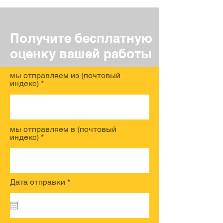
Получите бесплатную
оценку вашей работы
мы отправляем из (почтовый
индекс)
мы отправляем в (почтовый
индекс)
r
Дата отправки
*
e
q
u
i
r