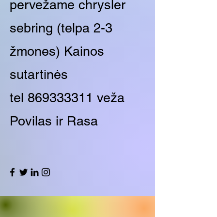
pervežame chrysler
sebring (telpa 2-3
žmones) Kainos
sutartinės
tel
869333311
veža
Povilas ir Rasa