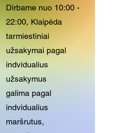
Dirbame nuo 10:00 -
22:00, Klaipėda
tarmiestiniai
užsakymai pagal
indvidualius
užsakymus
galima pagal
indvidualius
maršrutus,