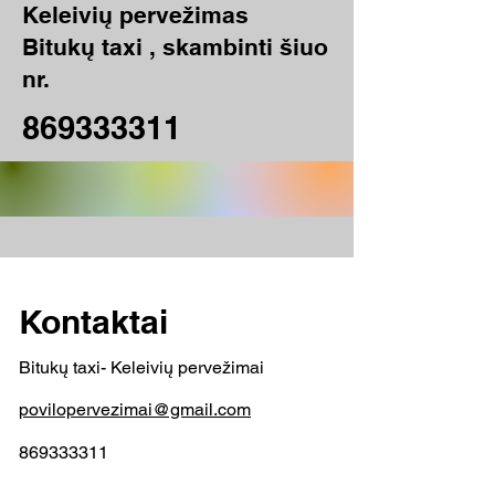
Keleivių pervežimas
Bitukų taxi , skambinti šiuo
nr.
869333311
Kontaktai
Bitukų taxi- Keleivių pervežimai
povilopervezimai@gmail.com
869333311