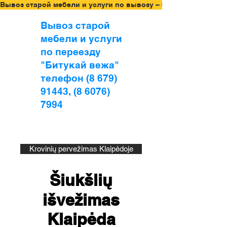
Вывоз старой мебели и услуги по вывозу – бесплатная оцен
Вывоз старой
мебели и услуги
по переезду
"Битукай вежа"
телефон (8 679)
91443, (8 6076)
7994
Krovinių pervežimas Klaipėdoje
Šiukšlių
išvežimas
Klaipėda