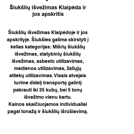
Šiukšlių išvežimas Klaipėda ir
jos apskritis
Šiukšlių išvežimas Klaipėdoje ir jos
apskrityje. Šiukšles galima skirstyti į
kelias kategorijas: Mišrių šiukšlių
išvežimas, statybinių šiukšlių
išvežimas, asbesto utilizavimas,
medienos utilizavimas, žaliųjų
atliekų utilizavimas. Visais atvejais
turime didelį transportą galintį
pakrauti iki 35 kubų, bei 5 tonų
išvežimo vienu kartu.
Kainos skaičiuojamos individualiai
pagal tonažą ir šiukšlių išrūšiavimą.