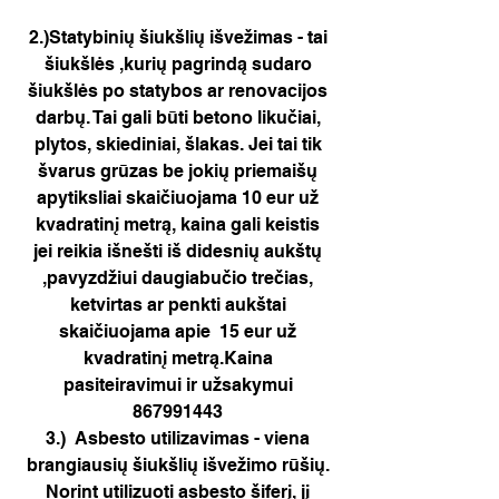
2.)Statybinių šiukšlių išvežimas - tai
šiukšlės ,kurių pagrindą sudaro
šiukšlės po statybos ar renovacijos
darbų. Tai gali būti betono likučiai,
plytos, skiediniai, šlakas. Jei tai tik
švarus grūzas be jokių priemaišų
apytiksliai skaičiuojama 10 eur už
kvadratinį metrą, kaina gali keistis
jei reikia išnešti iš didesnių aukštų
,pavyzdžiui daugiabučio trečias,
ketvirtas ar penkti aukštai
skaičiuojama apie 15 eur už
kvadratinį metrą.Kaina
pasiteiravimui ir užsakymui
867991443
3.) Asbesto utilizavimas - viena
brangiausių šiukšlių išvežimo rūšių.
Norint utilizuoti asbesto šiferį, jį