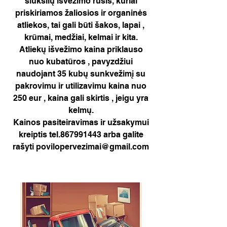
šiukšlių išvežimo rūšis, kuriai
priskiriamos žaliosios ir organinės
atliekos, tai gali būti šakos, lapai ,
krūmai, medžiai, kelmai ir kita.
Atliekų išvežimo kaina priklauso
nuo kubatūros , pavyzdžiui
naudojant 35 kubų sunkvežimį su
pakrovimu ir utilizavimu kaina nuo
250 eur , kaina gali skirtis , jeigu yra
kelmų.
Kainos pasiteiravimas ir užsakymui
kreiptis tel.867991443 arba galite
rašyti
povilopervezimai@gmail.com