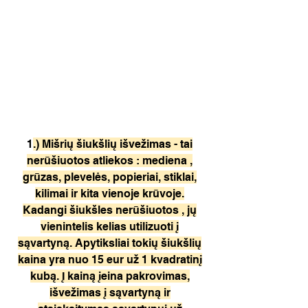
1
.) Mišrių šiukšlių išvežimas - tai
nerūšiuotos atliekos : mediena ,
grūzas, plevelės, popieriai, stiklai,
kilimai ir kita vienoje krūvoje.
Kadangi šiukšles nerūšiuotos , jų
vienintelis kelias utilizuoti į
sąvartyną. Apytiksliai tokių šiukšlių
kaina yra nuo 15 eur už 1 kvadratinį
kubą. Į kainą įeina pakrovimas,
išvežimas į sąvartyną ir