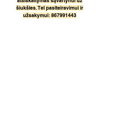
atsiskaitymas sąvartynui už
šiukšles. Tel pasiteiravimui ir
užsakymui:
867991443