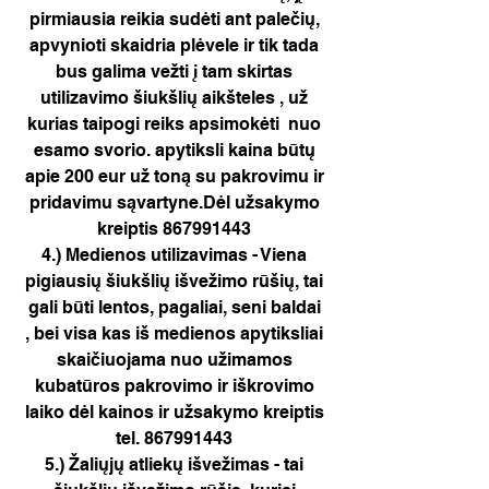
pirmiausia reikia sudėti ant palečių,
apvynioti skaidria plėvele ir tik tada
bus galima vežti į tam skirtas
utilizavimo šiukšlių aikšteles , už
kurias taipogi reiks apsimokėti nuo
esamo svorio. apytiksli kaina būtų
apie 200 eur už toną su pakrovimu ir
pridavimu sąvartyne.Dėl užsakymo
kreiptis
867991443
4.) Medienos utilizavimas - Viena
pigiausių šiukšlių išvežimo rūšių, tai
gali būti lentos, pagaliai, seni baldai
, bei visa kas iš medienos apytiksliai
skaičiuojama nuo užimamos
kubatūros pakrovimo ir iškrovimo
laiko dėl kainos ir užsakymo kreiptis
tel.
867991443
5.) Žaliųjų atliekų išvežimas - tai