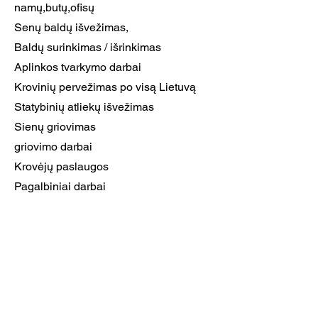
namų,butų,ofisų
Senų baldų išvežimas,
Baldų surinkimas / išrinkimas
Aplinkos tvarkymo darbai
Krovinių pervežimas po visą Lietuvą
Statybinių atliekų išvežimas
Sienų griovimas
griovimo darbai
Krovėjų paslaugos
Pagalbiniai darbai
Tralo paslaugos
Techninė pagalba
Tarptautiniai pervežimai /
perkraustymai
susisiekti
869333311