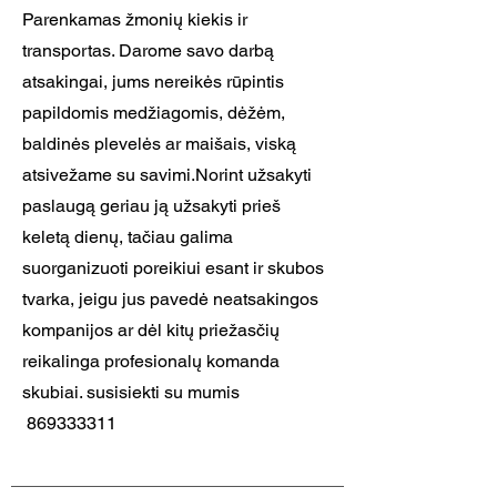
Parenkamas žmonių kiekis ir
transportas. Darome savo darbą
atsakingai, jums nereikės rūpintis
papildomis medžiagomis, dėžėm,
baldinės plevelės ar maišais, viską
atsivežame su savimi.Norint užsakyti
paslaugą geriau ją užsakyti prieš
keletą dienų, tačiau galima
suorganizuoti poreikiui esant ir skubos
tvarka, jeigu jus pavedė neatsakingos
kompanijos ar dėl kitų priežasčių
reikalinga profesionalų komanda
skubiai. susisiekti su mumis
869333311