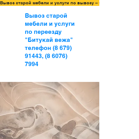
Вывоз старой мебели и услуги по вывозу – бесплатная оцен
Вывоз старой
мебели и услуги
по переезду
"Битукай вежа"
телефон (8 679)
91443, (8 6076)
7994