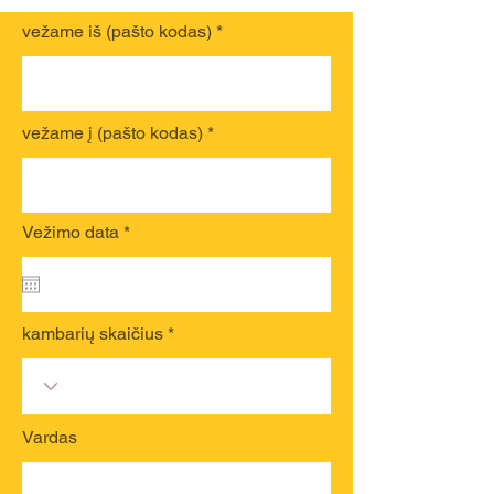
vežame iš (pašto kodas)
vežame į (pašto kodas)
r
Vežimo data
*
e
q
u
i
r
kambarių skaičius
e
d
Vardas