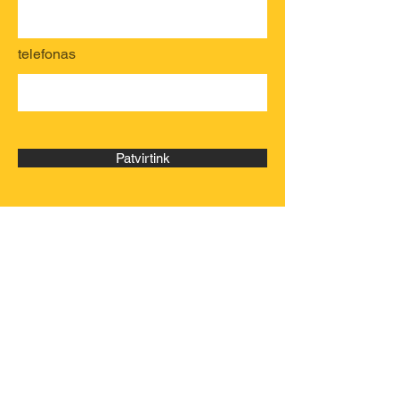
telefonas
Patvirtink
Bitukai veža
Povilo Viršilo indvidualios veiklos pažyma
nr.084232