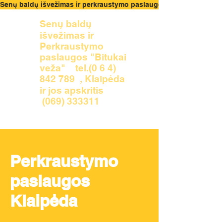
Senų baldų išvežimas ir perkraustymo paslaugos nemokama sąm
Senų baldų
išvežimas ir
Perkraustymo
paslaugos "Bitukai
veža" tel.(0 6 4)
842 789 , Klaipėda
ir jos apskritis
(069) 333311
Perkraustymo
paslaugos
Klaipėda