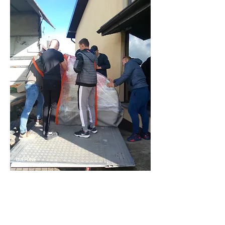
Gaukite nemokamą
sąmatą jūsų darbams